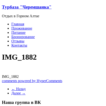
Перейти
Турбаза "Черемшанка"
к
содержимому
Отдых в Горном Алтае
Меню
Главная
Проживание
Питание
Бронирование
Отзывы
Контакты
IMG_1882
IMG_1882
comments powered by HyperComments
← Назад
Далее →
Наша группа в ВК